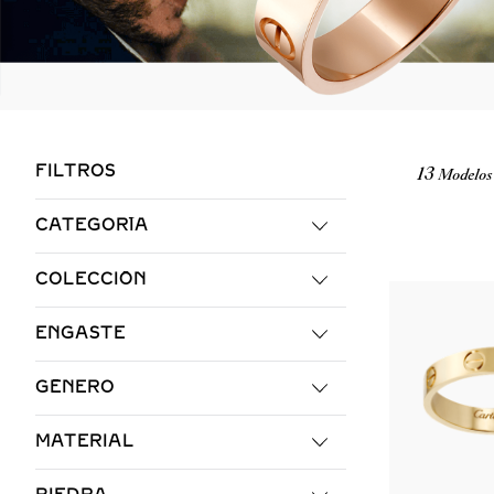
FILTROS
13
CATEGORÍA
ANILLOS
COLECCIÓN
LOVE
ENGASTE
SEMIPAVÉ
GÉNERO
SIN PAVÉ
PARA ELLA
PAVÉ
MATERIAL
UNISEX
ORO AMARILLO
PARA ÉL