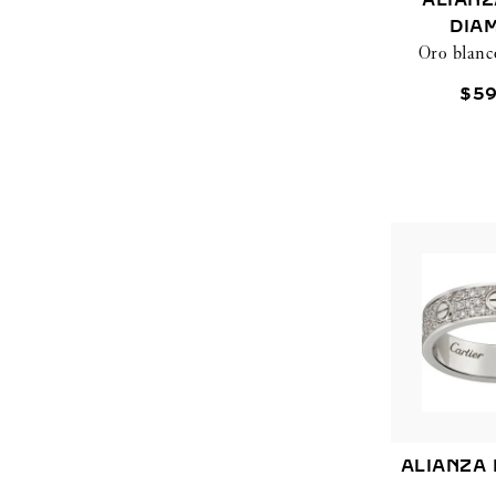
ALIANZ
DIA
Oro blanc
$
5
ALIANZA 