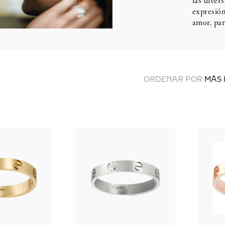
las diver
expresión
amor, par
ORDENAR POR
MÁS 