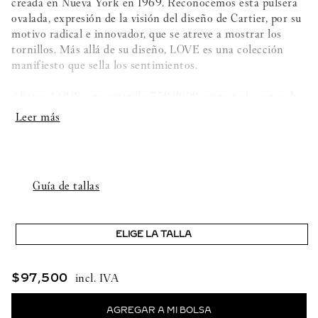
creada en Nueva York en 1969. Reconocemos esta pulsera
ovalada, expresión de la visión del diseño de Cartier, por su
motivo radical e innovador, que se atreve a mostrar los
tornillos. Más allá de su diseño, LOVE es una colección
manifiesto que sella los sentimientos.
Alianza LOVE, oro amarillo 750/1000, engastada con ocho
diamantes talla brillante con un total de 0,19 quilates.
Ancho: 4 mm (para la talla 52).
Ten en cuenta que el peso en quilates, el número de piedras
Guía de tallas
y las dimensiones del producto pueden variar en función
del tamaño de la creación solicitada.
ELIGE LA TALLA
Ponte en contacto con nosotros para obtener más
información.
$
97
,
500