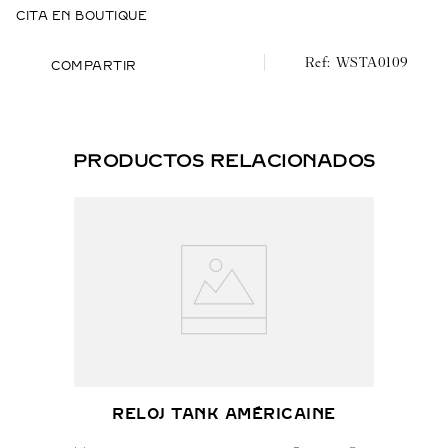
Hermético hasta 3 bares (~30 metros).
CITA EN BOUTIQUE
Modelo grande, movimiento de cuarzo High Autonomy,
WSTA0109
acero, piel.
COMPARTIR
PRODUCTOS RELACIONADOS
RELOJ TANK AMÉRICAINE