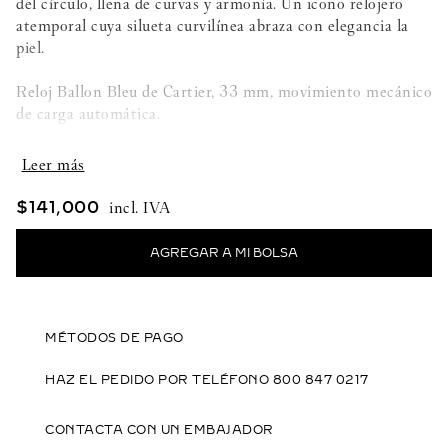
del círculo, llena de curvas y armonía. Un icono relojero
atemporal cuya silueta curvilínea abraza con elegancia la
piel.
Reloj Ballon Bleu de Cartier, 33 mm, movimiento mecánico
de carga automática.
Caja de acero. Corona acanalada de acero decorada con un
cabujón de espinela sintética. Esfera rosa efecto rayos de
sol. Agujas de acero azulado en forma de espada. Cristal de
$
141
,
000
zafiro.
Brazalete intercambiable de acero. Diámetro de la caja:
33 mm, grosor: 10,49 mm.
Hermético hasta 3 bares (~30 metros).
MÉTODOS DE PAGO
HAZ EL PEDIDO POR TELÉFONO 800 847 0217
CONTACTA CON UN EMBAJADOR