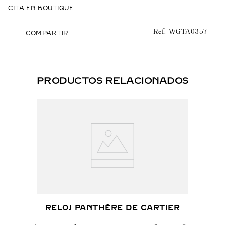
CITA EN BOUTIQUE
Hermético hasta 3 bares (~30 metros).
WGTA0357
Tamaño grande, movimiento automático, oro amarillo
COMPARTIR
PRODUCTOS RELACIONADOS
RELOJ PANTHÈRE DE CARTIER