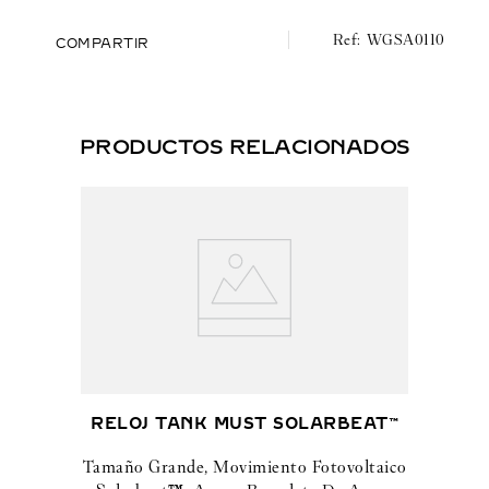
dos correas están equipadas con el sistema intercambiable
QuickSwitch™.
WGSA0110
COMPARTIR
Dimensiones de la caja: 47 mm x 39,8 mm.
Grosor: 11,6 mm.
PRODUCTOS RELACIONADOS
Hermético hasta 10 bares (~100 metros).
Tamaño grande, movimiento automático, oro amarillo,
brazalete de metal y correa de piel intercambiables
RELOJ TANK MUST SOLARBEAT™
Tamaño Grande, Movimiento Fotovoltaico