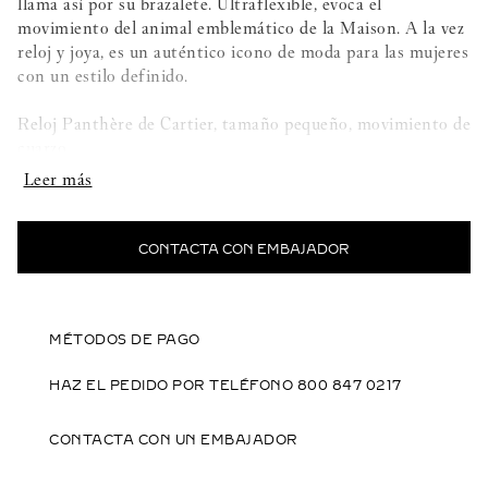
llama así por su brazalete. Ultraflexible, evoca el
movimiento del animal emblemático de la Maison. A la vez
reloj y joya, es un auténtico icono de moda para las mujeres
con un estilo definido.
Reloj Panthère de Cartier, tamaño pequeño, movimiento de
cuarzo.
Caja de oro amarillo 750/1000. Corona decorada con un
zafiro. Esfera plateada. Agujas de acero azulado en forma
de espada.
CONTACTA CON EMBAJADOR
Dimensiones: 23 mm x 30 mm. Grosor: 6 mm.
Brazalete de dos vueltas de oro amarillo 750/1000.
MÉTODOS DE PAGO
Hermético hasta 3 bares (~30 metros).
HAZ EL PEDIDO POR TELÉFONO 800 847 0217
Foto no contractual (el largo del brazalete del reloj puede
CONTACTA CON UN EMBAJADOR
variar ligeramente).