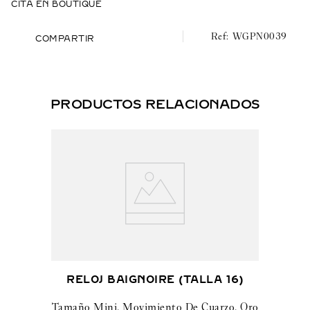
CITA EN BOUTIQUE
La referencia de este reloj WGPN0039 puede corresponder
a una referencia actual: WGPN0046 bajo el contexto de la
WGPN0039
COMPARTIR
Ley Reese en cartier.com (EE. UU., Canadá).
PRODUCTOS RELACIONADOS
RELOJ BAIGNOIRE (TALLA 16)
Tamaño Mini, Movimiento De Cuarzo, Oro