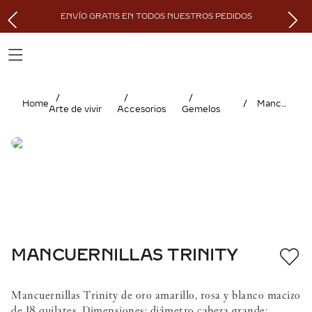
ENVÍO GRATIS EN TODOS NUESTROS PEDIDOS
Mancuernillas TRINITY
Arte de vivir
Accesorios
Gemelos
MANCUERNILLAS TRINITY
Mancuernillas Trinity de oro amarillo, rosa y blanco macizo
de 18 quilates. Dimensiones: diámetro cabeza grande: