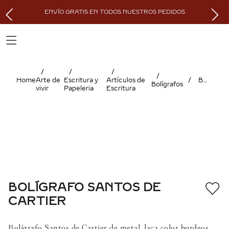
ENVÍO GRATIS EN TODOS NUESTROS PEDIDOS
Arte de
Escritura y
Artículos de
BOLÍGRAFO SANTOS DE CARTIER
Bolígrafos
vivir
Papeleria
Escritura
BOLÍGRAFO SANTOS DE
CARTIER
Bolígrafo Santos de Cartier de metal, laca color burdeos,