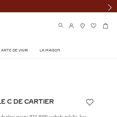
ARTE DE VIVIR
LA MAISON
E C DE CARTIER
de plata maciza 925/1000 acabado paladio, laca