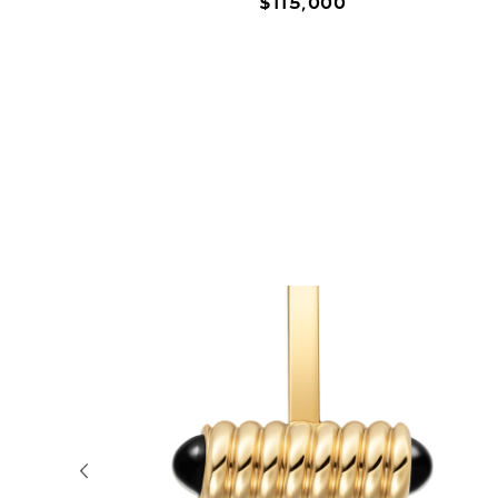
$
115
,
000