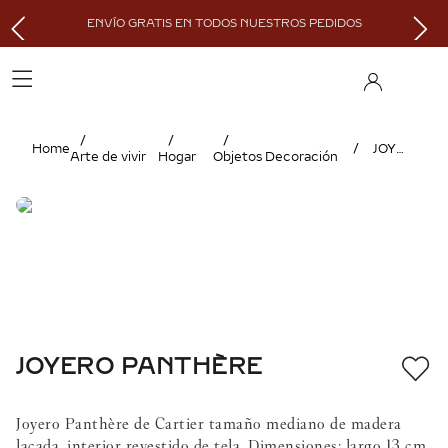
ENVÍO GRATIS EN TODOS NUESTROS PEDIDOS
JOYERO PANTHÈRE
Arte de vivir
Hogar
Objetos Decoración
JOYERO PANTHÈRE
Joyero Panthère de Cartier tamaño mediano de madera
lacada, interior revestido de tela. Dimensiones: largo 13 cm