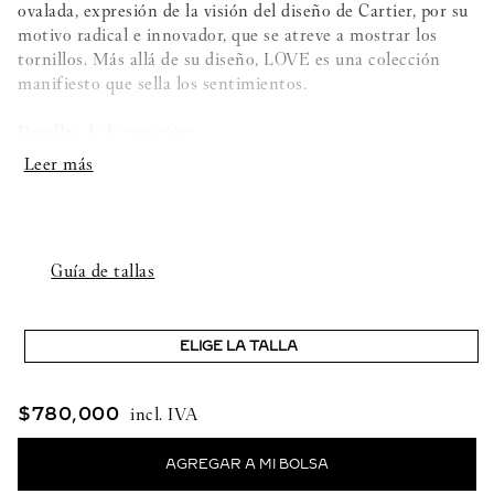
ovalada, expresión de la visión del diseño de Cartier, por su
motivo radical e innovador, que se atreve a mostrar los
tornillos. Más allá de su diseño, LOVE es una colección
manifiesto que sella los sentimientos.
Detalles de la creación:
- Oro amarillo 750/1000
- Engastada con 237 diamantes talla brillante con un total
de 1,67 quilates (para la talla 17)
Guía de tallas
- Ancho: 4,8mm
ELIGE LA TALLA
- Sistema de cierre: un tornillo funcional y una bisagra
- Incluye el destornillador
$
780
,
000