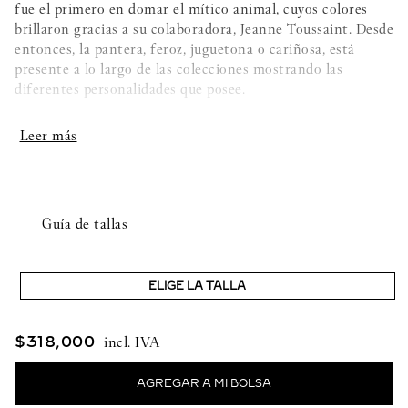
fue el primero en domar el mítico animal, cuyos colores
brillaron gracias a su colaboradora, Jeanne Toussaint. Desde
entonces, la pantera, feroz, juguetona o cariñosa, está
presente a lo largo de las colecciones mostrando las
diferentes personalidades que posee.
Pulsera Panthère de Cartier.
Oro rosa 750/1000, ónix, laca negra, engastada con 2
granates tsavoritas. (talla 17)
Guía de tallas
ELIGE LA TALLA
$
318
,
000