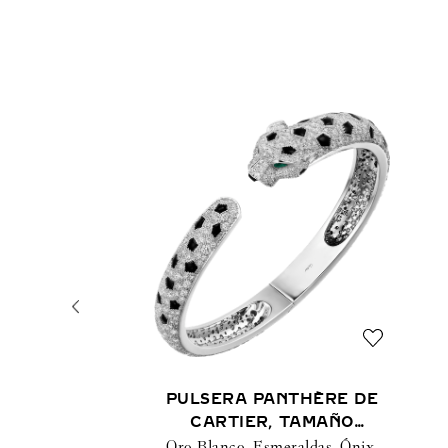
PULSERA PANTHÈRE DE
CARTIER, TAMAÑO
Oro Blanco, Esmeraldas, Ónix,
MEDIANO, PAVÉ