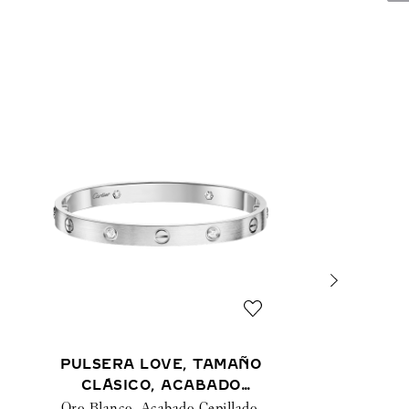
PULSERA LOVE, TAMAÑO
CLÁSICO, ACABADO
CEPILLADO, 4 DIAMANTES
Oro Blanco, Acabado Cepillado,