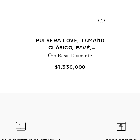
PULSERA LOVE, TAMAÑO
CLÁSICO, PAVÉ,
Oro Rosa, Diamante
10 DIAMANTES
$
1
,
330
,
000