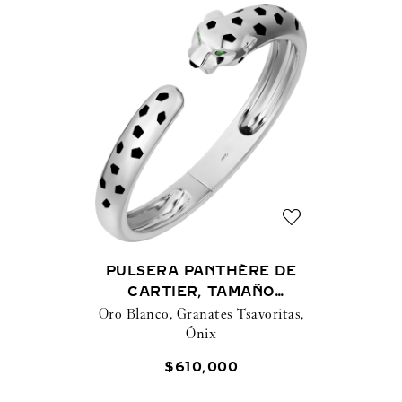
PULSERA PANTHÈRE DE
CARTIER, TAMAÑO
Oro Blanco, Granates Tsavoritas,
MEDIANO
Ónix
$
610
,
000