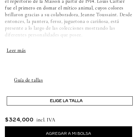
el repertorio de la Maison a partir de 1914. Louis Cartier
fue el primero en domar el mítico animal, cuyos colores
brillaron gracias a su colaboradora, Jeanne Toussaint. Desde
entonces, la pantera, feroz, juguetona o cariñosa, está
presente a lo largo de las colecciones mostrando las
diferentes personalidades que posee.
Detalles de la creación:
- Oro amarillo 750/1000
- 2 granates tsavoritas
Guía de tallas
- Ónix
ELIGE LA TALLA
- Ancho máximo: 20,7mm
$
324
,
000