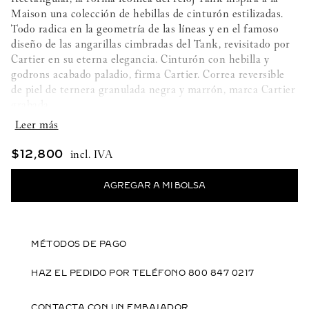
Maison una colección de hebillas de cinturón estilizadas.
Todo radica en la geometría de las líneas y en el famoso
diseño de las angarillas cimbradas del Tank, revisitado por
Cartier en su eterna elegancia. Cinturón con hebilla y
godrons acabado paladio, firma Cartier. Correa reversible
de piel de ternera granulada negra y marrón, marca Cartier
grabada.
Dimensiones: largo 1230 mm x ancho 30 mm. Ajustable.
Piel de ternera granulada negra y marrón, hebilla godrons
$
12
,
800
acabado paladio
MÉTODOS DE PAGO
HAZ EL PEDIDO POR TELÉFONO 800 847 0217
CONTACTA CON UN EMBAJADOR