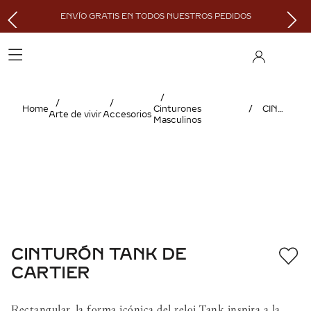
ENVÍO GRATIS EN TODOS NUESTROS PEDIDOS
Cinturones
CINTURÓN TANK DE CARTIER
Arte de vivir
Accesorios
Masculinos
CINTURÓN TANK DE
CARTIER
Rectangular, la forma icónica del reloj Tank inspira a la