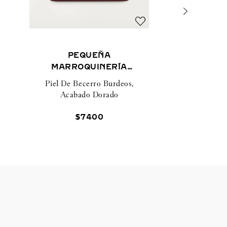
PEQUEÑA
MARROQUINERÍA
PANTHÈRE DE CARTIER,
Piel De Becerro Burdeos,
TARJETERO
Acabado Dorado
$
7400