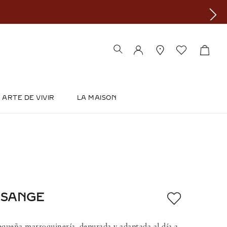
ARTE DE VIVIR
LA MAISON
OSANGE
equeña marroquinería, depurada y adaptada al día a