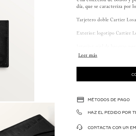
día, que se caracteriza por l
Tarjetero doble Cartier Los
Exterior: logotipo Cartier 
Interior: piel de becerro n
para tarjetas de crédito a c
en el interior.
Dimensiones: alto 70 mm x
C
Piel de becerro lisa negra g
MÉTODOS DE PAGO
HAZ EL PEDIDO POR T
CONTACTA CON UN E