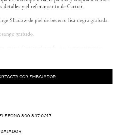
os detalles y el refinamiento de Cartier.
ange Shadow de piel de becerro lisa negra grabada.
Losange grabado.
egra, marca Cartier plateada, dos compartimentos
ada lado, un compartimento para tarjetas de crédito
 ancho 110 mm.
ONTACTA CON EMBAJADOR
rabada.
ELÉFONO 800 847 0217
MBAJADOR