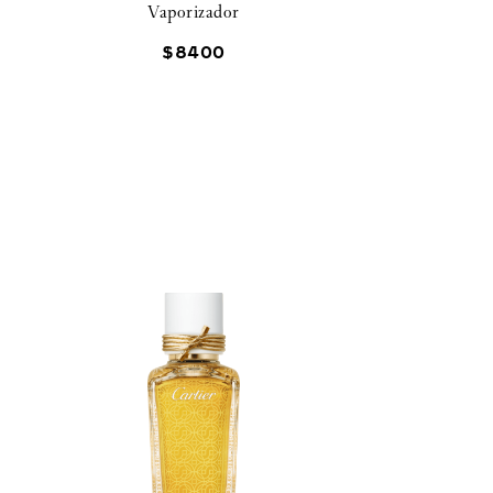
Vaporizador
75 ML
$
8400