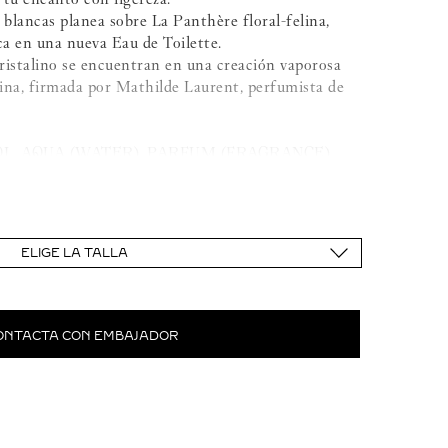
 blancas planea sobre La Panthère floral-felina,
ca en una nueva Eau de Toilette.
cristalino se encuentran en una creación vaporosa
lina, firmada por Mathilde Laurent, perfumista de
L, AQUA (WATER), PARFUM (FRAGRANCE),
NALOOL, ETHYLHEXYL METHOXYCINNAMATE,
ETHYL IONONE, ETHYLHEXYL SALICYLATE,
OYLMETHANE, BHT, GERANIOL, EVERNIA
EXTRACT, ISOEUGENOL, BENZYL SALICYLATE,
ELIGE LA TALLA
, CI 14700 (RED N°4), CI 19140 (YELLOW
l
ONTACTA CON EMBAJADOR