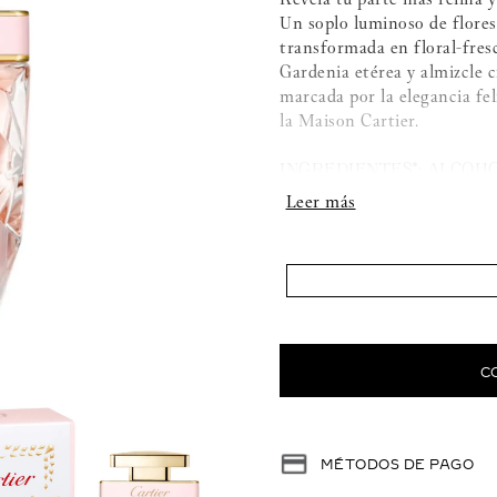
Un soplo luminoso de flores
transformada en floral-fres
Gardenia etérea y almizcle 
marcada por la elegancia fe
la Maison Cartier.
INGREDIENTES*: ALCOHO
BENZYL BENZOATE, LI
LIMONENE, ALPHA-ISOM
BUTYL METHOXYDIBENZ
PRUNASTRI (OAKMOSS) 
CITRAL, BENZYL ALCOHOL
N°5).
*Información no contractua
C
MÉTODOS DE PAGO