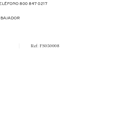
ELÉFONO 800 847 0217
MBAJADOR
FS050008