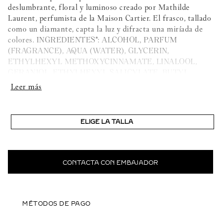
deslumbrante, floral y luminoso creado por Mathilde
Laurent, perfumista de la Maison Cartier. El frasco, tallado
como un diamante, capta la luz y difracta una miríada de
colores. INGREDIENTES*: ALCOHOL, PARFUM
(FRAGRANCE), AQUA (WATER), GLYCERIN,
ETHYLHEXYL METHOXYCINNAMATE, LINALOOL,
GERANIOL, ETHYLHEXYL SALICYLATE, BUTYL
METHOXYDIBENZOYLMETHANE, LIMONENE,
CITRONELLOL, ALPHA-ISOMETHYL IONONE, CITRAL,
ACRYLATES/C10-30 ALKYL ACRYLATE
CROSSPOLYMER, CALCIUM ALUMINUM
ELIGE LA TALLA
BOROSILICATE, TROMETHAMINE, COUMARIN,
BENZYL BENZOATE, ISOEUGENOL, BENZYL
ALCOHOL, BENZYL SALICYLATE, CI 77891 (TITANIUM
DIOXIDE), SILICA, FARNESOL, BHT, TIN OXIDE
CONTACTA CON EMBAJADOR
*Información no contractual
MÉTODOS DE PAGO