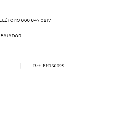
ELÉFONO 800 847 0217
MBAJADOR
FH030099