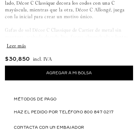
lado, Décor C Classique decora los codos con una C
mayúscula, mientras que la otra, Décor C Allongé, juega
con la inicial para crear un motivo único.
Gafas de sol Décor C Classique de Cartier de metal sin
montura, acabado dorado liso, forma almendrada y lentes
gris degradado efecto espejo dorado. Dimensiones: lentes
56 mm, puente 18 mm, varillas 140 mm.
$
30
,
850
Metal acabado dorado liso, lentes gris degradado
MÉTODOS DE PAGO
HAZ EL PEDIDO POR TELÉFONO 800 847 0217
CONTACTA CON UN EMBAJADOR