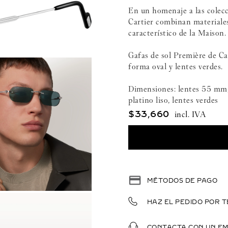
En un homenaje a las colecc
Cartier combinan materiale
característico de la Maison.
Gafas de sol Première de Car
forma oval y lentes verdes.
Dimensiones: lentes 55 mm,
platino liso, lentes verdes
$
33
,
660
MÉTODOS DE PAGO
HAZ EL PEDIDO POR T
CONTACTA CON UN E