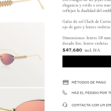
elegancia y estilo a esta nu
reflejan la dualidad del emb
Gafas de sol Clash de Carti
ojo de gato y lentes violeta
Dimensiones: lentes 58 mm,
dorado liso, lentes violetas
$
47
,
680
MÉTODOS DE PAGO
HAZ EL PEDIDO POR T
CONTACTA CON UN E