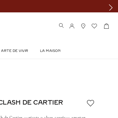
ARTE DE VIVIR
LA MAISON
CLASH DE CARTIER
ash de Cartier —picots o clous carrés— aportan