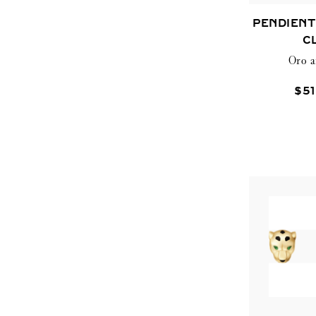
ESMERALDA
PENDIENT
ÓNIX
C
GRANATE TSAVORITA
Oro a
$
51