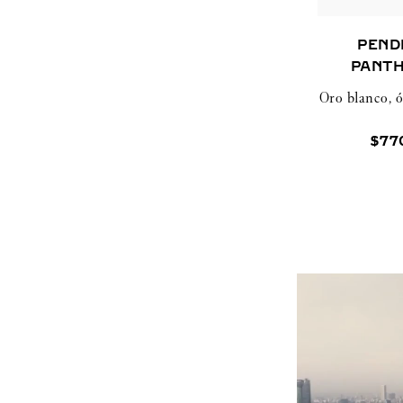
PEND
PANTH
CAR
Oro blanco, 
$
77