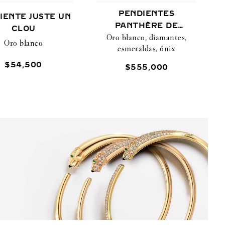
PENDIENTES
IENTE JUSTE UN
PANTHÈRE DE
CLOU
Oro blanco, diamantes,
CARTIER
Oro blanco
esmeraldas, ónix
$
54
,
500
$
555
,
000