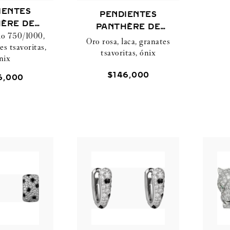
IENTES
PENDIENTES
ÈRE DE
PANTHÈRE DE
lo 750/1000,
TIER
CARTIER
Oro rosa, laca, granates
es tsavoritas,
tsavoritas, ónix
nix
$
146
,
000
6
,
000