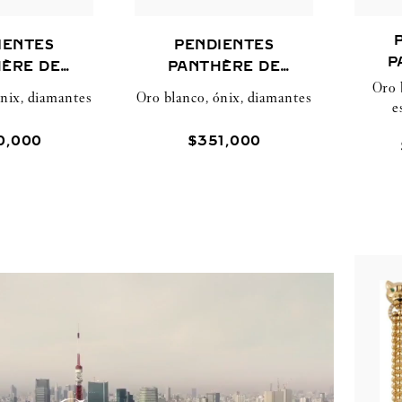
IENTES
PENDIENTES
P
ÈRE DE
PANTHÈRE DE
Oro 
TIER
CARTIER
ónix, diamantes
Oro blanco, ónix, diamantes
e
0
,
000
$
351
,
000