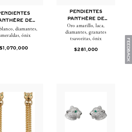
PENDIENTES
PENDIENTES
PANTHÈRE DE
ANTHÈRE DE
Oro amarillo, laca,
CARTIER
CARTIER
blanco, diamantes,
diamantes, granates
smeraldas, ónix
tsavoritas, ónix
$
1
,
070
,
000
$
281
,
000