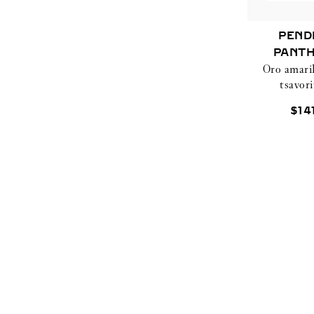
PEND
PANTH
Oro amaril
CAR
tsavori
$
14