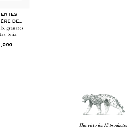
IENTES
ÈRE DE
lo, granates
TIER
tas, ónix
1
,
000
Has visto los
13