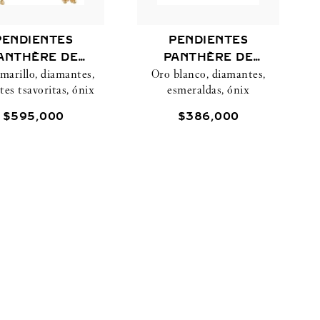
PENDIENTES
PENDIENTES
ANTHÈRE DE
PANTHÈRE DE
marillo, diamantes,
Oro blanco, diamantes,
CARTIER
CARTIER
tes tsavoritas, ónix
esmeraldas, ónix
$
595
,
000
$
386
,
000