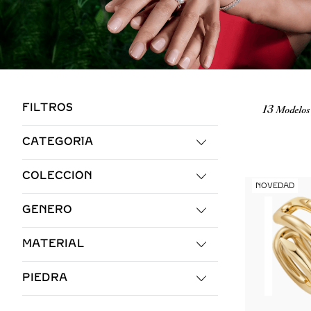
FILTROS
13
CATEGORÍA
PENDIENTES
COLECCIÓN
NOVEDAD
JUSTE UN CLOU
GÉNERO
PANTHÈRE DE CARTIER
PARA ELLA
MATERIAL
ORO AMARILLO
PIEDRA
ORO BLANCO
DIAMANTES
ORO ROSA