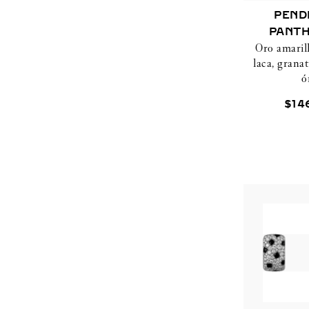
PEND
PANTH
Oro amaril
CAR
laca, granat
ó
$
14