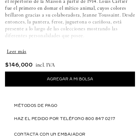
el repertorio de la Maison a partir de 1914. Louis Cartier
fue el primero en domar el mítico animal, cuyos colores
brillaron gracias a su colaboradora, Jeanne Toussaint. Desde
entonces, la pantera, feroz, juguetona o cariñosa, está
presente a lo largo de las colecciones mostrando las
diferentes personalidades que posee.
Detalles de la creación:
- Oro amarillo 750/1000
$
146
,
000
- 4 granates tsavoritas
- Ónix
- Laca negra
MÉTODOS DE PAGO
- Ancho: 9,3mm
HAZ EL PEDIDO POR TELÉFONO 800 847 0217
- Largo: 11,9mm
CONTACTA CON UN EMBAJADOR