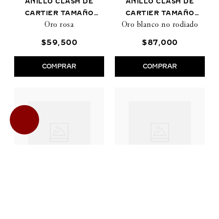
ANILLO CLASH DE
ANILLO CLASH DE
CARTIER TAMAÑO
CARTIER TAMAÑO
Oro rosa
Oro blanco no rodiado
PEQUEÑO
MEDIANO
$
59
,
500
$
87
,
000
COMPRAR
COMPRAR
ANILLO CLASH DE
ANILLO CLASH DE
CARTIER TAMAÑO
CARTIER DIAMANTES
Oro blanco rodiado
Oro rosa, diamantes
MEDIANO