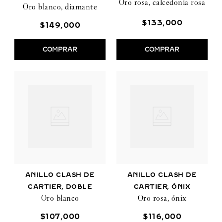
ROSA
Oro rosa, calcedonia rosa
Oro blanco, diamante
PEQUEÑO, PAVÉ
$
133
,
000
$
149
,
000
COMPRAR
COMPRAR
ANILLO CLASH DE
ANILLO CLASH DE
CARTIER, DOBLE
CARTIER, ÓNIX
Oro blanco
Oro rosa, ónix
$
107
,
000
$
116
,
000