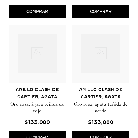
COMPRAR
COMPRAR
ANILLO CLASH DE
ANILLO CLASH DE
CARTIER, ÁGATA
CARTIER, ÁGATA
Oro rosa, ágata teñida de
Oro rosa, ágata teñida de
TEÑIDA DE ROJO
TEÑIDA DE VERDE
rojo
verde
$
133
,
000
$
133
,
000
COMPRAR
COMPRAR