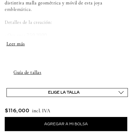
distintiva malla geométrica y móvil de esta joya
emblemática.
Detalles de la creación:
- Oro rosa 750/1000
- Ónix
- Ancho: 7,9mm
Guía de tallas
ELIGE LA TALLA
$
116
,
000