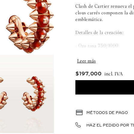
Clash de Cartier renueva el 
clous carrés componen la di
emblemática.
Detalles de la creación:
- Oro rosa 750/1000
- Ágata teñida de rojo
- Ancho: 7,9 mm
$
197
,
000
- Diámetro exterior: 19,8 
MÉTODOS DE PAGO
HAZ EL PEDIDO POR T