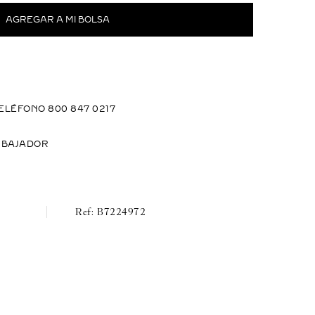
ELÉFONO 800 847 0217
MBAJADOR
B7224972