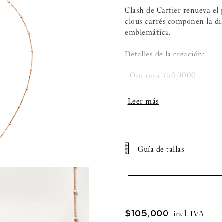
Clash de Cartier renueva el 
clous carrés componen la di
emblemática.
Detalles de la creación:
- Oro rosa 750/1000
- Ónix
- Largo de la cadena ajustab
- Largo del motivo: 39,2mm
Guía de tallas
- Ancho del motivo: 7,9mm
$
105
,
000