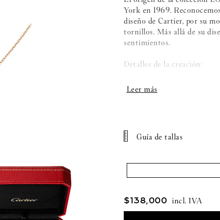
York en 1969. Reconocemos e
diseño de Cartier, por su mo
tornillos. Más allá de su di
sentimientos.
Detalles de la creación:
- Oro rosa 750/1000
- Engastado con 48 diamantes
- Largo de la cadena ajustab
Guía de tallas
- Largo del motivo: 19 mm
- Ancho del motivo: 2,6 m
$
138
,
000