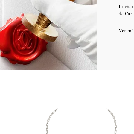
Envía t
de Cart
Ver má