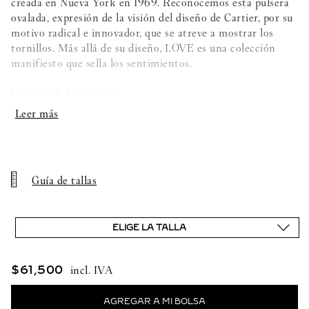
creada en Nueva York en 1969. Reconocemos esta pulsera
ovalada, expresión de la visión del diseño de Cartier, por su
motivo radical e innovador, que se atreve a mostrar los
tornillos. Más allá de su diseño, LOVE es una colección
manifiesto que sella los sentimientos.
Detalles de la creación:
- Oro rosa 750/1000
- Engastado con 2 diamantes talla brillante con un total de
0,03 quilates
Guía de tallas
- Largo de la cadena ajustable: 38 y 41 cm
ELIGE LA TALLA
- Diámetro exterior: 13 mm
$
61
,
500