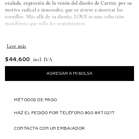
ovalada, expresión de la visión del diseño de Cartier, por su
motivo radical e innovador, que se atreve a mostrar los
tornillos. Más allá de su diseño, LOVE es una colección
manifiesto que sella los sentimientos.
Detalles de la creación:
- Oro amarillo 750/1000
$
44
,
600
- Largo de la cadena ajustable: 16 y 18 cm
- Largo del motivo: 21,4 mm
- Ancho del motivo: 2,6 mm
MÉTODOS DE PAGO
HAZ EL PEDIDO POR TELÉFONO 800 847 0217
CONTACTA CON UN EMBAJADOR