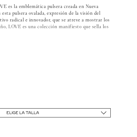
OVE es la emblemática pulsera creada en Nueva
sta pulsera ovalada, expresión de la visión del
tivo radical e innovador, que se atreve a mostrar los
seño, LOVE es una colección manifiesto que sella los
talla brillante con un total de 0,19 quilates
illo funcional y una bisagra
ELIGE LA TALLA