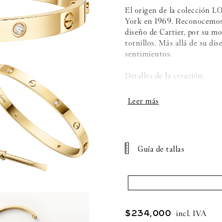
El origen de la colección L
York en 1969. Reconocemos e
diseño de Cartier, por su mo
tornillos. Más allá de su di
sentimientos.
Detalles de la creación:
- Oro amarillo 750/1000
- Engastada con 4 diamantes 
- Ancho: 4,8mm
Guía de tallas
- Sistema de cierre: un torn
- Incluye el destornillador
$
234
,
000