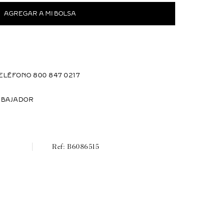
ELÉFONO 800 847 0217
MBAJADOR
B6086515