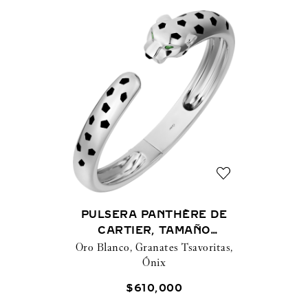
PULSERA PANTHÈRE DE
CARTIER, TAMAÑO
Oro Blanco, Granates Tsavoritas,
MEDIANO
Ónix
$
610
,
000