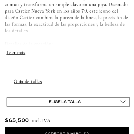
común y transforma un simple clavo en una joya. Diseñado
para Cartier Nueva York en los años 70, este icono del
diseño Cartier combina la pureza de la línea, la precisión de
las formas, la exactitud de las proporciones y la belleza de
los detalles.
Detalles de la creación:
- Oro amarillo 750/1000
- Engastado con diamantes talla brillante con un total de
0,08 quilates
Guía de tallas
- Ancho: 1,8 mm
ELIGE LA TALLA
$
65
,
500