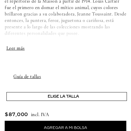
el repertorio de la Maison a partir de 1914. Louis Cartier
fue el primero en domar el mítico animal, cuyos colores
brillaron gracias a su colaboradora, Jeanne Toussaint. Desde
entonces, la pantera, feroz, juguetona o cariñosa, está
presente a lo largo de las colecciones mostrando las
diferentes personalidades que posee.
Detalles de la creación:
- Oro rosa 750/1000
- 2 granates tsavoritas
Guía de tallas
- Ónix
ELIGE LA TALLA
- Ancho máximo: 7,4mm
$
87
,
000