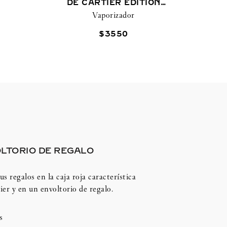
DE CARTIER EDITION
Vaporizador
NOIRE
$
3550
LTORIO DE REGALO
us regalos en la caja roja característica
ier y en un envoltorio de regalo.
s