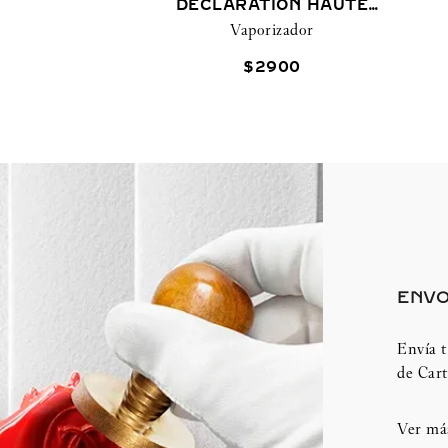
DÉCLARATION HAUTE
FRAÎCHEUR
Vaporizador
$
2900
ENVO
Envía t
de Cart
Ver má