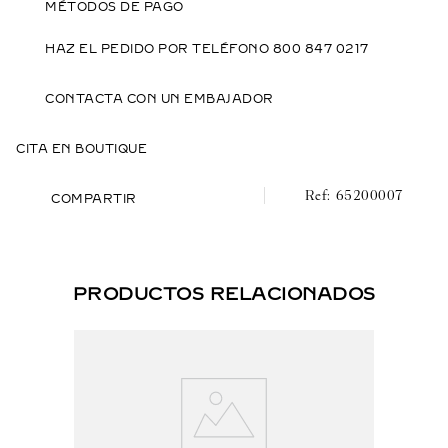
PROPYLIDENEPHTHALIDE ALPHA ISOMETHYL
MÉTODOS DE PAGO
IONONE ISOEUGENOL LINALYL ACETATE
TRIMETHYLCYCLOPENTENYL
HAZ EL PEDIDO POR TELÉFONO 800 847 0217
METHYLISOPENTENOL ROSE KETONES LIMONENE
ALPHA TERPINENE TERPINOLENE GERANYL
CONTACTA CON UN EMBAJADOR
ACETATE
CITA EN BOUTIQUE
65200007
COMPARTIR
PRODUCTOS RELACIONADOS