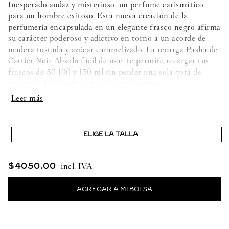
Inesperado audaz y misterioso: un perfume carismático
para un hombre exitoso. Esta nueva creación de la
perfumería encapsulada en un elegante frasco negro afirma
su carácter poderoso y adictivo en torno a un acorde de
madera tostada y azúcar caramelizado. La recarga Pasha de
Cartier Noir Absolu fácil de usar te permite recargar tus
frascos de 50 100 y 150 ml sin perder una sola gota de
perfume. Su sistema auto stop interrumpe
automáticamente el llenado cuando el frasco está lleno. La
recarga Pasha de Cartier de 200 ml solo es compatible con
los nuevos frascos Pasha de Cartier y no se puede utilizar
por separado. INGREDIENTES: ALCOHOL
ELIGE LA TALLA
PARFUM/FRAGRANCE AQUA/WATER/EAU
TETRAMETHYL
ACETYLOCTAHYDRONAPHTHALENES
$
4050
.
00
HEXAMETHYLINDANOPYRAN ACETYL CEDRENE
EUGENOL POGOSTEMON CABLIN LEAF EXTRACT
COUMARIN CITRONELLOL JUNIPERUS VIRGINIANA
OIL VANILLIN PINENE BETA CARYOPHYLLENE
EUGENIA CARYOPHYLLUS OIL 3