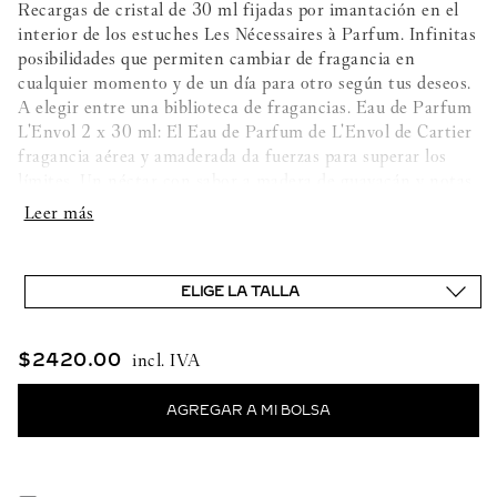
Recargas de cristal de 30 ml fijadas por imantación en el
interior de los estuches Les Nécessaires à Parfum. Infinitas
posibilidades que permiten cambiar de fragancia en
cualquier momento y de un día para otro según tus deseos.
A elegir entre una biblioteca de fragancias. Eau de Parfum
L'Envol 2 x 30 ml: El Eau de Parfum de L'Envol de Cartier
fragancia aérea y amaderada da fuerzas para superar los
límites. Un néctar con sabor a madera de guayacán y notas
de miel realzado por un almizcle vaporoso. El formato de
100 ml es recargable puesto que la ampolla puede extraerse
de la cúpula de vidrio. INGREDIENTES: ALCOHOL
PARFUM (FRAGRANCE) AQUA (WATER) LIMONENE
ELIGE LA TALLA
ETHYLHEXYL METHOXYCINNAMATE ALPHA
ISOMETHYL IONONE LINALOOL ETHYLHEXYL
SALICYLATE BUTYL
$
2420
.
00
METHOXYDIBENZOYLMETHANE COUMARIN
DIETHYLAMINO HYDROXYBENZOYL HEXYL
BENZOATE BENZYL BENZOATE BHT FARNESOL
ISOEUGENOL CITRAL GERANIOL CI 15985
(YELLOW N°6) CI 19140 (YELLOW N°5) CI 14700