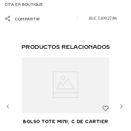
CITA EN BOUTIQUE
Piel de becerro granulada color citrus, acabado paladio
L1002786
COMPARTIR
PRODUCTOS RELACIONADOS
BOLSO TOTE MINI, C DE CARTIER