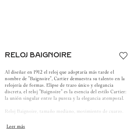
RELOJ BAIGNOIRE
Al diseñar en 1912 el reloj que adoptaría más tarde el
nombre de "Baignoire", Cartier demuestra su talento en la
relojería de formas. Elipse de trazo único y elegancia
discreta, el reloj "Baignoire" es la esencia del estilo Cartier:
la unión singular entre la pureza y la elegancia atemporal.
Reloj Baignoire, tamaño mediano, movimiento de cuarzo.
Caja de oro rosa 750/1000 engastada con 286 diamantes
talla brillante con un total de 3,56 quilates. Corona perlada