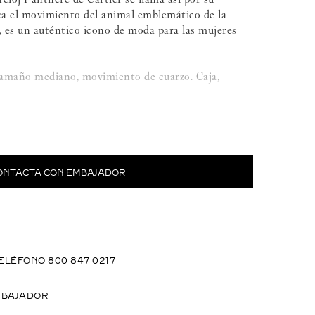
oca el movimiento del animal emblemático de la
a, es un auténtico icono de moda para las mujeres
tamaño mediano, movimiento de cuarzo. Caja,
diado 750/1000 engastados con 415 diamantes talla
80 quilates. Agujas de acero azulado en forma de
ONTACTA CON EMBAJADOR
mm. Grosor: 6 mm.
30 metros).
ELÉFONO 800 847 0217
MBAJADOR