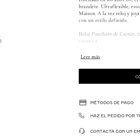
brazalete. Ultraflexible, ev
Maison. A la vez reloj y joy
con un estilo definido.
Reloj Panthère de Cartier, 
corona y
Brazalete de oro blanco ro
brillante con un total de 7,
espada.
C
Dimensiones: 37 mm x 29 
Hermético hasta 3 bares (~
MÉTODOS DE PAGO
HAZ EL PEDIDO POR T
CONTACTA CON UN E