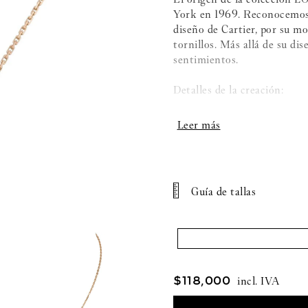
York en 1969. Reconocemos e
diseño de Cartier, por su mo
tornillos. Más allá de su di
sentimientos.
Detalles de la creación:
- Oro rosa 750/1000
- Engastado con 3 diamantes 
- Largo de la cadena: 42 cm
Guía de tallas
- Diámetro exterior: 23,5 
$
118
,
000