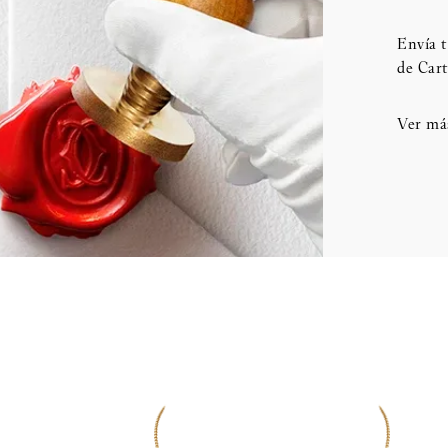
Envía t
de Cart
Ver má