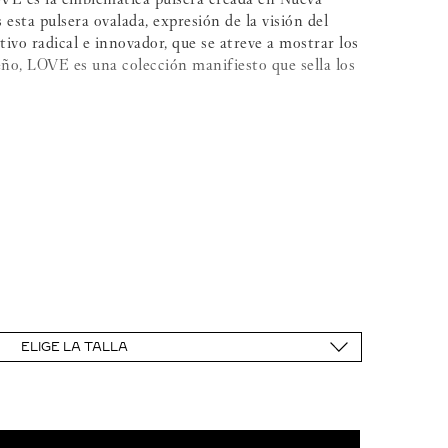
sta pulsera ovalada, expresión de la visión del
tivo radical e innovador, que se atreve a mostrar los
seño, LOVE es una colección manifiesto que sella los
talla brillante con un total de 0,07 quilates
mm
ELIGE LA TALLA