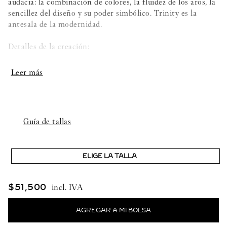
audacia: la combinación de colores, la fluidez de los aros, la
sencillez del diseño y su poder simbólico. Trinity es la
antesala de la modernidad.
Detalles de la creación:
- Oro blanco 750/1000, oro rosa 750/1000, oro
amarillo 750/1000
- Engastado con 1 diamante talla brillante con un total de
0,05 quilates
Guía de tallas
- Caja de oro amarillo 750/1000
ELIGE LA TALLA
- Largo de la cadena ajustable: 36 y 40 cm
$
51
,
500