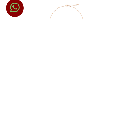
COLGANTE CLASH DE CARTIER, ÓNIX
Oro Rosa, Ónix
$
105
,
000