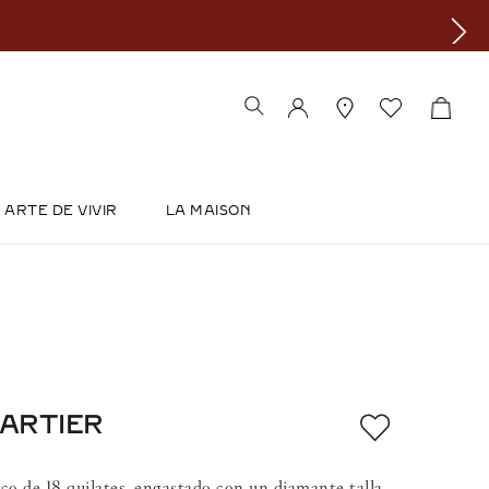
ARTE DE VIVIR
LA MAISON
CARTIER
nco de 18 quilates, engastado con un diamante talla