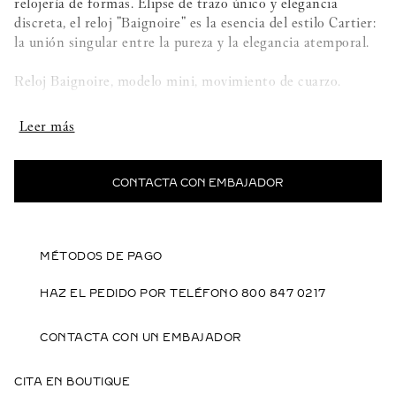
relojería de formas. Elipse de trazo único y elegancia
discreta, el reloj "Baignoire" es la esencia del estilo Cartier:
la unión singular entre la pureza y la elegancia atemporal.
Reloj Baignoire, modelo mini, movimiento de cuarzo.
Caja de oro rosa 750/1000. Corona poliédrica de oro rosa
750/1000 decorada con un zafiro facetado. Esfera plateada
efecto rayos de sol, números romanos. Manecillas de acero
azulado en forma de espada. Cristal de zafiro.
CONTACTA CON EMBAJADOR
Brazalete de oro rosa 750/1000, diámetro de la muñeca de
162 mm.
MÉTODOS DE PAGO
Dimensiones: 25,3 x 18,8 mm. Grosor: 6,82 mm.
HAZ EL PEDIDO POR TELÉFONO 800 847 0217
Hermético hasta 30 metros.
CONTACTA CON UN EMBAJADOR
CITA EN BOUTIQUE