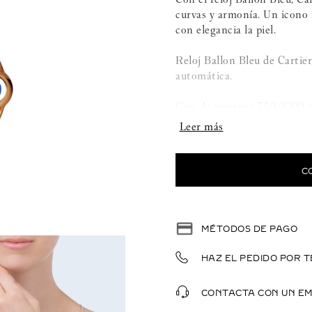
curvas y armonía. Un icono r
con elegancia la piel.
Reloj Ballon Bleu de Carti
automática.
Caja de oro rosa 750/1000 e
total de 0,68 quilates. Cor
Esfera plateada efecto rayos
espada. Cristal de zafiro.
C
Brazalete intercambiable de
Grosor: 10,16 mm.
MÉTODOS DE PAGO
Hermético hasta 3 bares (~
HAZ EL PEDIDO POR T
CONTACTA CON UN E