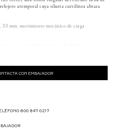
elojero atemporal cuya silueta curvilínea abraza
er, 33 mm, movimiento mecánico de carga
ngastada con 47 diamantes talla brillante con un
ona acanalada decorada con un cabujón de zafiro.
 de sol. Agujas de acero azulado en forma de
ONTACTA CON EMBAJADOR
 oro rosa 750/1000.
 30 metros).
ELÉFONO 800 847 0217
MBAJADOR